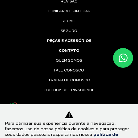
REVISÃO
FUNILARIA E PINTURA
RECALL
SEGURO
PEÇAS E ACESSÓRIOS
CONTATO
QUEM SOMOS
FALE CONOSCO
TRABALHE CONOSCO
POLÍTICA DE PRIVACIDADE
Desacelere. Seu bem maior é a vida.
Para otimizar sua experiência durante a navegação,
fazemos uso de nossa política de cookies e para proteger
DF FRANCE LTDA
seus dados pessoais respeitamos nossa
política de
51.718.442/0002-90