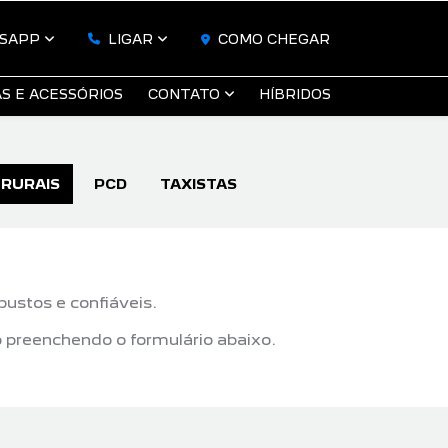
SAPP
LIGAR
COMO CHEGAR
S E ACESSÓRIOS
CONTATO
HÍBRIDOS
RURAIS
PCD
TAXISTAS
ustos e confiáveis.
 preenchendo o formulário abaixo.