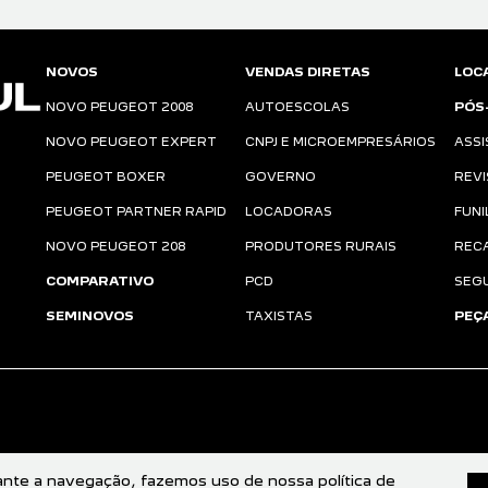
NOVOS
VENDAS DIRETAS
LOC
NOVO PEUGEOT 2008
AUTOESCOLAS
PÓS
NOVO PEUGEOT EXPERT
CNPJ E MICROEMPRESÁRIOS
ASSI
PEUGEOT BOXER
GOVERNO
REV
PEUGEOT PARTNER RAPID
LOCADORAS
FUNI
NOVO PEUGEOT 208
PRODUTORES RURAIS
REC
a
COMPARATIVO
PCD
SEG
SEMINOVOS
TAXISTAS
PEÇ
rante a navegação, fazemos uso de nossa política de