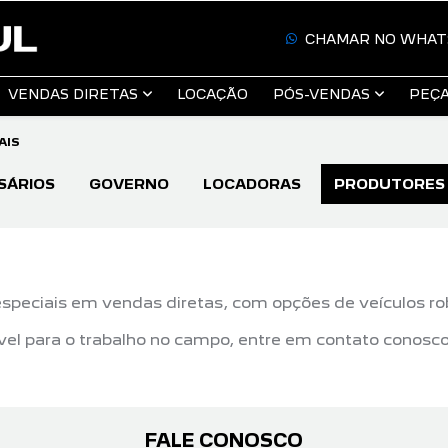
CHAMAR NO WHAT
VENDAS DIRETAS
LOCAÇÃO
PÓS-VENDAS
PEÇA
AIS
SÁRIOS
GOVERNO
LOCADORAS
PRODUTORES 
speciais em vendas diretas, com opções de veículos rob
el para o trabalho no campo, entre em contato conosco
FALE CONOSCO